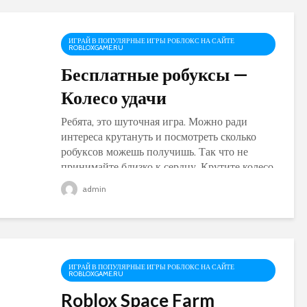
ИГРАЙ В ПОПУЛЯРНЫЕ ИГРЫ РОБЛОКС НА САЙТЕ
ROBLOXGAME.RU
Бесплатные робуксы —
Колесо удачи
Ребята, это шуточная игра. Можно ради
интереса крутануть и посмотреть сколько
робуксов можешь получишь. Так что не
принимайте близко к сердцу. Крутите колесо
Испытай удачу! Крути колесо и смотри
admin
сколько виртуальных...
ИГРАЙ В ПОПУЛЯРНЫЕ ИГРЫ РОБЛОКС НА САЙТЕ
ROBLOXGAME.RU
Roblox Space Farm