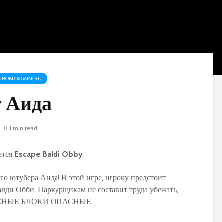
 ROBLOXGAME.RU
т Аида
1 min read
ется
Escape Baldi Obby
го ютубера Аида! В этой игре, игроку предстоит
алди Обби. Паркурщикам не составит труда убежать,
КРАСНЫЕ БЛОКИ ОПАСНЫЕ