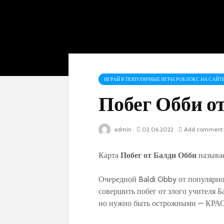
ИГРАЙ В ПОПУЛЯРНЫЕ ИГРЫ РОБЛОКС НА САЙТЕ
Побег Обби о
admin
02.06.2022
Add comment
Карта
Побег от Балди Обби
называ
Очередной Baldi Obby от популярно
совершить побег от злого учителя Б
но нужно быть острожными — 