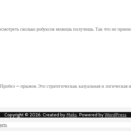
посмотреть сколько робуксов можешь получишь. Так что не прини
Пробел — прыжок Это стратегическая, казуальная и логическая 
Copyright © 2026. Created by
Meks
. Powered by
WordPress
gets
.