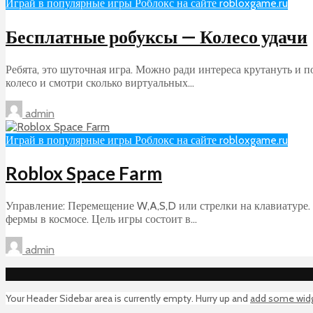
Играй в популярные игры Роблокс на сайте robloxgame.ru
Бесплатные робуксы — Колесо удачи
Ребята, это шуточная игра. Можно ради интереса крутануть и 
колесо и смотри сколько виртуальных...
admin
Играй в популярные игры Роблокс на сайте robloxgame.ru
Roblox Space Farm
Управление: Перемещение W,A,S,D или стрелки на клавиатуре. 
фермы в космосе. Цель игры состоит в...
admin
Your Header Sidebar area is currently empty. Hurry up and
add some wid