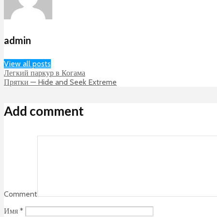
admin
View all posts
Легкий паркур в Когама
Прятки — Hide and Seek Extreme
Add comment
Comment
Имя
*