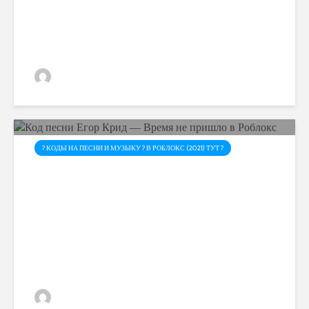
admin
? КОДЫ НА ПЕСНИ И МУЗЫКУ ? В РОБЛОКС (2021) ТУТ ?
Код песни Егор Крид —
Время не пришло в Роблокс
admin