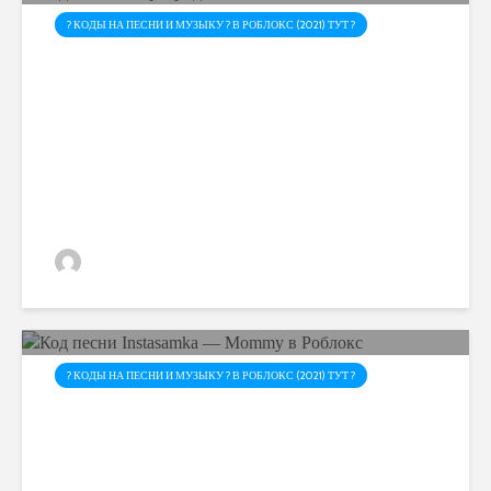
? КОДЫ НА ПЕСНИ И МУЗЫКУ ? В РОБЛОКС (2021) ТУТ ?
Код песни Егор Крид —
Самая Самая в Роблокс
admin
? КОДЫ НА ПЕСНИ И МУЗЫКУ ? В РОБЛОКС (2021) ТУТ ?
Код песни Instasamka —
Mommy в Роблокс