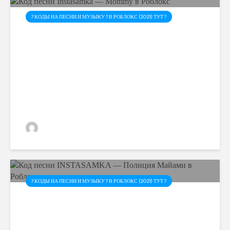
? КОДЫ НА ПЕСНИ И МУЗЫКУ ? В РОБЛОКС (2021) ТУТ ?
Код песни Instasamka —
Mommy в Роблокс
admin
? КОДЫ НА ПЕСНИ И МУЗЫКУ ? В РОБЛОКС (2021) ТУТ ?
Код песни INSTASAMKA —
Полиция Майами в Роблокс