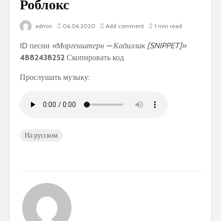
Роблокс
admin
06.06.2020
Add comment
1 min read
ID песни
«Моргенштерн — Кадиллак [SNIPPET]»
4882438252
Скопировать код
Прослушать музыку:
На русском