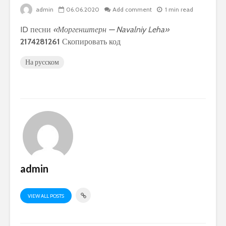
admin
06.06.2020
Add comment
1 min read
ID песни
«Моргенштерн — Navalniy Leha»
2174281261
Скопировать код
На русском
admin
VIEW ALL POSTS