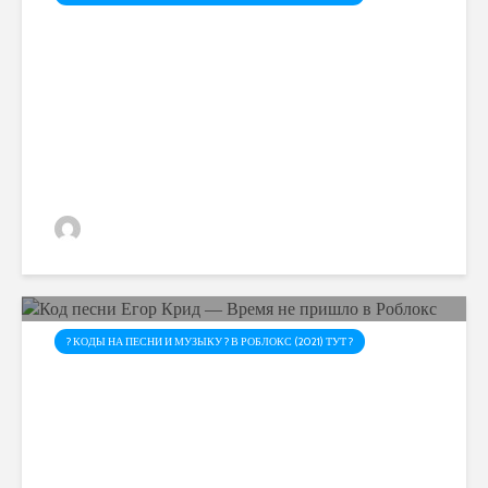
Код песни Егор Крид —
Самая Самая в Роблокс
admin
? КОДЫ НА ПЕСНИ И МУЗЫКУ ? В РОБЛОКС (2021) ТУТ ?
Код песни Егор Крид —
Время не пришло в Роблокс