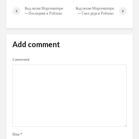
Код песни Моргенштерн
Код песни Моргенштерн
— Последняя в Роблокс
— Съел деда в Роблокс
Add comment
Comment
Имя
*