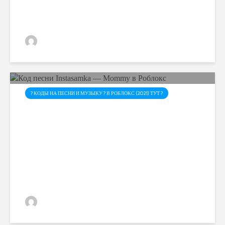
admin
? КОДЫ НА ПЕСНИ И МУЗЫКУ ? В РОБЛОКС (2021) ТУТ ?
Код песни Instasamka —
Mommy в Роблокс
admin