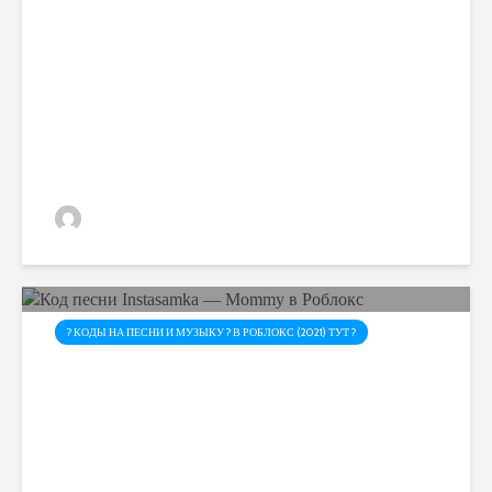
Код песни Егор Крид —
Время не пришло в Роблокс
admin
? КОДЫ НА ПЕСНИ И МУЗЫКУ ? В РОБЛОКС (2021) ТУТ ?
Код песни Instasamka —
Mommy в Роблокс