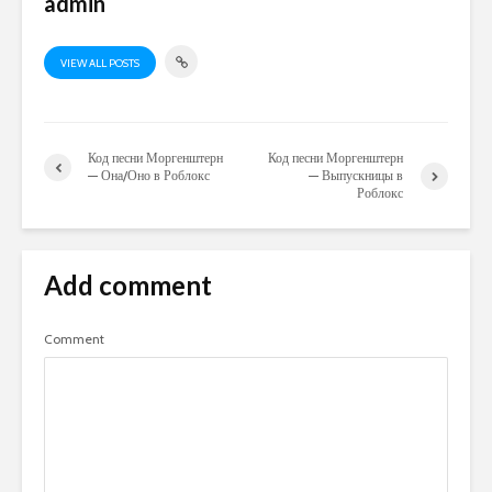
admin
VIEW ALL POSTS
Код песни Моргенштерн
Код песни Моргенштерн
— Она/Оно в Роблокс
— Выпускницы в
Роблокс
Add comment
Comment