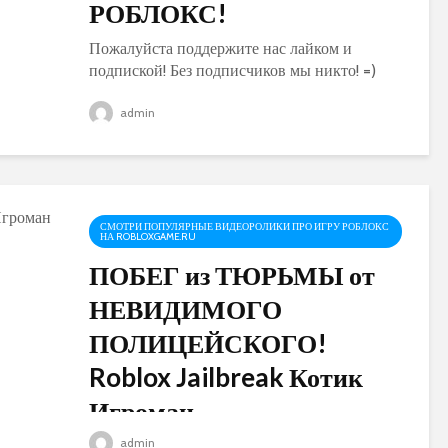
РОБЛОКС!
Пожалуйста поддержите нас лайком и
подпиской! Без подписчиков мы никто! =)
Наш сервер в Дискорде подключайтесь и
играйте с нами — Ссылка на игру —
admin
НУБИКИ ИГРАЮТ В ПРЯТКИ ЭКСТРИМ В
РОБЛОКС! Роблокс на русском...
СМОТРИ ПОПУЛЯРНЫЕ ВИДЕОРОЛИКИ ПРО ИГРУ РОБЛОКС
НА ROBLOXGAME.RU
ПОБЕГ из ТЮРЬМЫ от
НЕВИДИМОГО
ПОЛИЦЕЙСКОГО!
Roblox Jailbreak Котик
Игроман
admin
►Roblox ПОБЕГ из ТЮРЬМЫ от