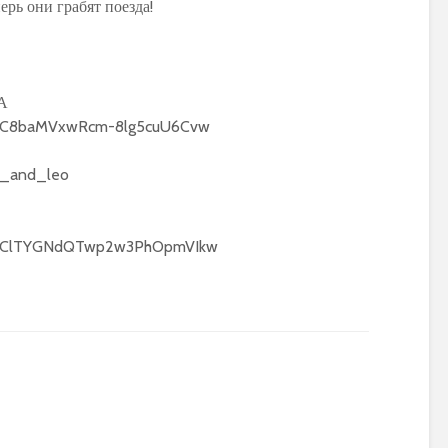
ерь они грабят поезда!
А
l/UC8baMVxwRcm-8lg5cuU6Cvw
na_and_leo
el/UClTYGNdQTwp2w3PhOpmVIkw