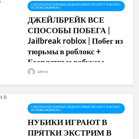
СМОТРИ ПОПУЛЯРНЫЕ ВИДЕОРОЛИКИ ПРО ИГРУ РОБЛОКС
НА ROBLOXGAME.RU
ДЖЕЙЛБРЕЙК ВСЕ
СПОСОБЫ ПОБЕГА |
Jailbreak roblox | Побег из
тюрьмы в роблокс +
Бесплатные робуксы
admin
Я ТЕПЕРЬ ИГРАЮ В ДЖЕЙЛБРЕЙК!! +
РАЗДАЧА БЕСПЛАТНЫХ РОБУКСОВ!
Результат будет 15.12.2018 после 13:00 по
киевскому времени (14:00 по МСК). В этом
видео я покажу и расскажу о всех вариантах
победа из тюрьмы в игре...
СМОТРИ ПОПУЛЯРНЫЕ ВИДЕОРОЛИКИ ПРО ИГРУ РОБЛОКС
НА ROBLOXGAME.RU
НУБИКИ ИГРАЮТ В
ПРЯТКИ ЭКСТРИМ В