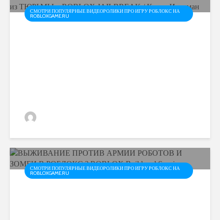
СМОТРИ ПОПУЛЯРНЫЕ ВИДЕОРОЛИКИ ПРО ИГРУ РОБЛОКС НА
ROBLOXGAME.RU
ХИТРАЯ БАНДА В
РОБЛОКС ДЖЕЙЛБРЕЙК!
ПОБЕГ из ТЮРЬМЫ в
ROBLOX JAILBREAK / Котик
Игроман
admin
СМОТРИ ПОПУЛЯРНЫЕ ВИДЕОРОЛИКИ ПРО ИГРУ РОБЛОКС НА
ROBLOXGAME.RU
ВЫЖИВАНИЕ ПРОТИВ
АРМИИ РОБОТОВ И