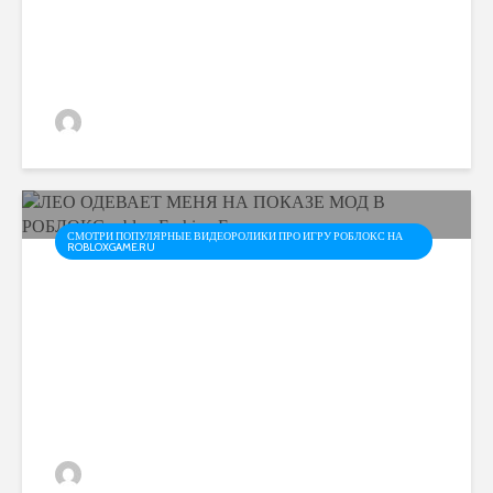
ЗОМБИ В РОБЛОКС ?
ROBLOX Build and Survive
admin
СМОТРИ ПОПУЛЯРНЫЕ ВИДЕОРОЛИКИ ПРО ИГРУ РОБЛОКС НА
ROBLOXGAME.RU
ЛЕО ОДЕВАЕТ МЕНЯ НА
ПОКАЗЕ МОД В РОБЛОКС
roblox Fashion Famous
admin