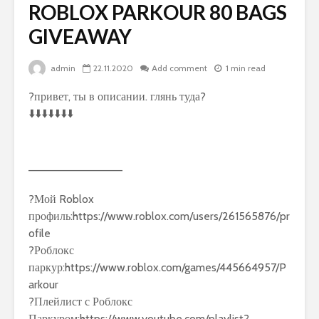
ROBLOX PARKOUR 80 BAGS
GIVEAWAY
admin
22.11.2020
Add comment
1 min read
?привет, ты в описании. глянь туда?
⬇️⬇️⬇️⬇️⬇️⬇️⬇️
————————————
?Мой Roblox
профиль:https://www.roblox.com/users/261565876/pr
ofile
?Роблокс
паркур:https://www.roblox.com/games/445664957/P
arkour
?Плейлист с Роблокс
Паркуром:https://www.youtube.com/playlist?