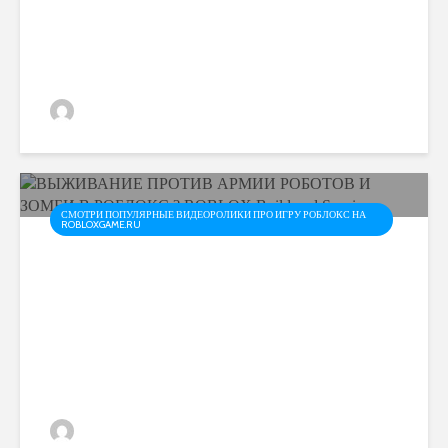
ПОБЕГ из ТЮРЬМЫ в
ROBLOX JAILBREAK / Котик
Игроман
admin
СМОТРИ ПОПУЛЯРНЫЕ ВИДЕОРОЛИКИ ПРО ИГРУ РОБЛОКС НА
ROBLOXGAME.RU
ВЫЖИВАНИЕ ПРОТИВ
АРМИИ РОБОТОВ И
ЗОМБИ В РОБЛОКС ?
ROBLOX Build and Survive
admin