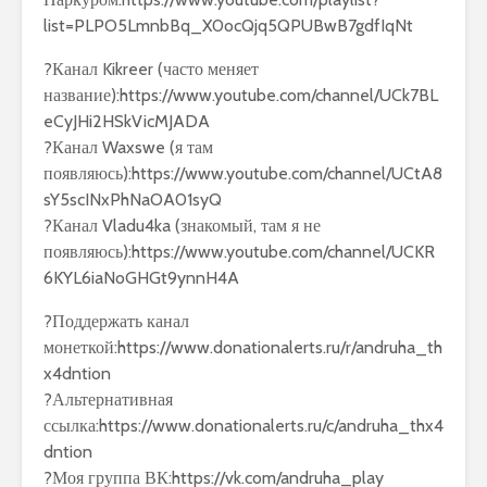
list=PLPO5LmnbBq_X0ocQjq5QPUBwB7gdfIqNt
?Канал Kikreer (часто меняет
название):https://www.youtube.com/channel/UCk7BL
eCyJHi2HSkVicMJADA
?Канал Waxswe (я там
появляюсь):https://www.youtube.com/channel/UCtA8
sY5scINxPhNaOA01syQ
?Канал Vladu4ka (знакомый, там я не
появляюсь):https://www.youtube.com/channel/UCKR
6KYL6iaNoGHGt9ynnH4A
?Поддержать канал
монеткой:https://www.donationalerts.ru/r/andruha_th
x4dntion
?Альтернативная
ссылка:https://www.donationalerts.ru/c/andruha_thx4
dntion
?Моя группа ВК:https://vk.com/andruha_play