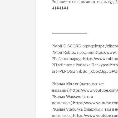
?привет, ты в описании. глянь туда?
⬇️⬇️⬇️⬇️⬇️⬇️⬇️
————————————
?Мой DISCORD сервер:https://disco
?Мой Roblox профиль:https://www.r
?Роблокс паркур:https://www.robl
?Плейлист с Роблокс Паркуром:http
list=PLPO5LmnbBq_X0ocQjq5QPU
?Канал Kikreer (часто меняет
название):https://www.youtube.co
?Канал Waxswe (я там
появляюсь):https://www.youtube.
?Канал Vladu4ka (знакомый, там я н
появляюсь):https://www.youtube.