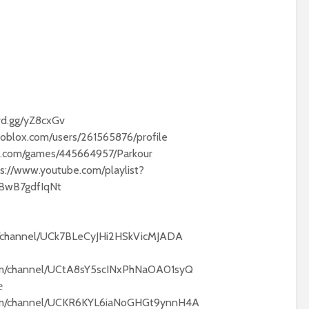
rd.gg/yZ8cxGv
oblox.com/users/261565876/profile
ox.com/games/445664957/Parkour
s://www.youtube.com/playlist?
BwB7gdfIqNt
m/channel/UCk7BLeCyJHi2HSkVicMJADA
com/channel/UCtA8sY5scINxPhNaOA01syQ
е
com/channel/UCKR6KYL6iaNoGHGt9ynnH4A