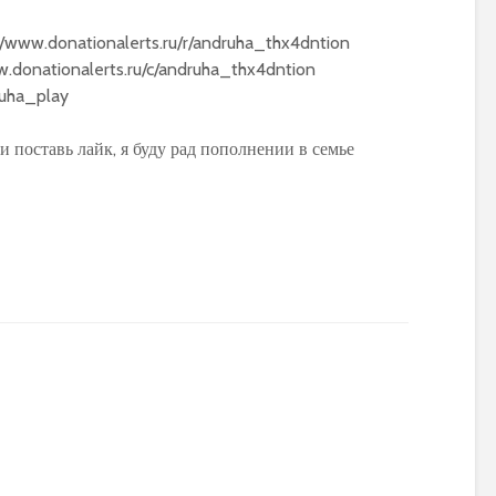
/www.donationalerts.ru/r/andruha_thx4dntion
.donationalerts.ru/c/andruha_thx4dntion
ruha_play
и поставь лайк, я буду рад пополнении в семье