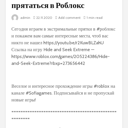
прятаться в Роблокс
admin
22.11.2020
Add comment
1 min read
Сегодня играем в экстримальные прятки в #роблокс
и покажем вам самые интересные места, чтоб вас
никто не нашел https://youtu.be/r2KuwBLZahU
Ссылка на игру Hide and Seek Extreme —
https://www.roblox.com/games/205224386/Hide-
and-Seek-Extreme?rbxp=273656442
Веселое и интересное прохождение игры #roblox на
канале #Sofiagames. Подписывайся и не пропускай
новые игры!
==============================================
========