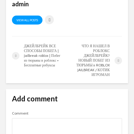
admin
VIEW ALL POSTS
ДЖЕЙЛБРЕЙК ВСЕ
ЧТО Я НАШЕЛ В
СПОСОБЫ ПОБЕГА |
РОБЛОКС
Jailbreak roblox | Побег
ДЖЕЙЛБРЕЙК?
из тюрьмы в роблокс +
НОВЫЙ ПОБЕГ ИЗ
Бесплатные робуксы
ТЮРЬМЫ в ROBLOX
JAILBREAK / КОТИК
ИГРОМАН
Add comment
Comment