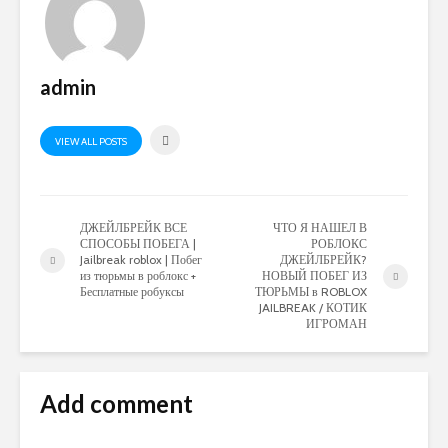
admin
VIEW ALL POSTS
ДЖЕЙЛБРЕЙК ВСЕ
ЧТО Я НАШЕЛ В
СПОСОБЫ ПОБЕГА |
РОБЛОКС
Jailbreak roblox | Побег
ДЖЕЙЛБРЕЙК?
из тюрьмы в роблокс +
НОВЫЙ ПОБЕГ ИЗ
Бесплатные робуксы
ТЮРЬМЫ в ROBLOX
JAILBREAK / КОТИК
ИГРОМАН
Add comment