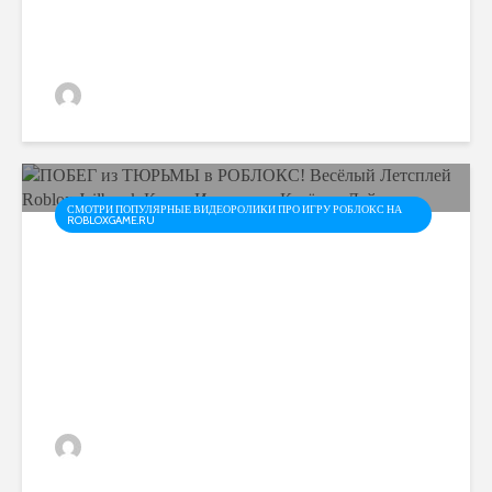
Roblox Jailbreak / Побег из...
admin
СМОТРИ ПОПУЛЯРНЫЕ ВИДЕОРОЛИКИ ПРО ИГРУ РОБЛОКС НА
ROBLOXGAME.RU
ПОБЕГ из ТЮРЬМЫ в
РОБЛОКС! Весёлый
Летсплей Roblox Jailbreak
Котик Игроман и Котёнок...
admin