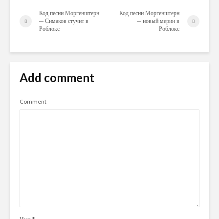
Код песни Моргенштерн
Код песни Моргенштерн
— Симаков стучит в
— новый мерин в
Роблокс
Роблокс
Add comment
Comment