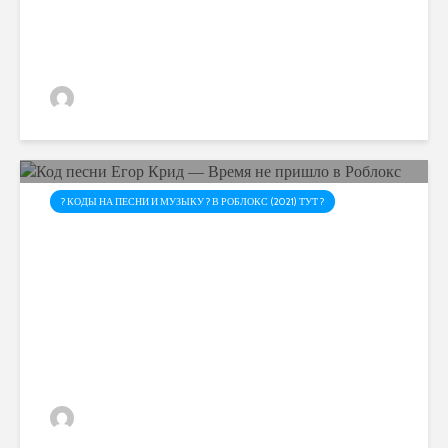
admin
? КОДЫ НА ПЕСНИ И МУЗЫКУ ? В РОБЛОКС (2021) ТУТ ?
Код песни Егор Крид —
Время не пришло в Роблокс
admin