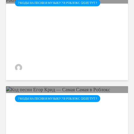
? КОДЫ НА ПЕСНИ И МУЗЫКУ ? В РОБЛОКС (2021) ТУТ ?
Код песни INSTASAMKA —
Полиция Майами в Роблокс
admin
? КОДЫ НА ПЕСНИ И МУЗЫКУ ? В РОБЛОКС (2021) ТУТ ?
Код песни Егор Крид —
Самая Самая в Роблокс