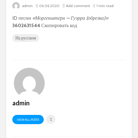
admin
06.06.2020
Add comment
1 min read
ID песни
«Моргенштерн — Гуэрра (обрезка)»
3602631544
Скопировать код
На русском
admin
VIEW ALL POSTS