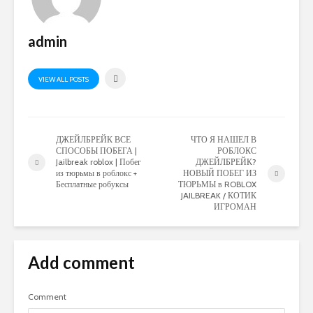
admin
VIEW ALL POSTS
ДЖЕЙЛБРЕЙК ВСЕ
ЧТО Я НАШЕЛ В
СПОСОБЫ ПОБЕГА |
РОБЛОКС
Jailbreak roblox | Побег
ДЖЕЙЛБРЕЙК?
из тюрьмы в роблокс +
НОВЫЙ ПОБЕГ ИЗ
Бесплатные робуксы
ТЮРЬМЫ в ROBLOX
JAILBREAK / КОТИК
ИГРОМАН
Add comment
Comment